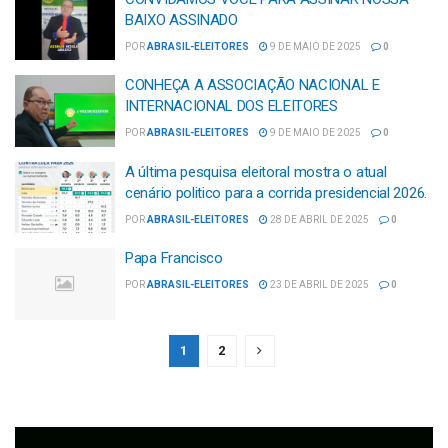
BAIXO ASSINADO
POR
ABRASIL-ELEITORES
9 DE MAIO DE 2025
0
CONHEÇA A ASSOCIAÇÃO NACIONAL E
INTERNACIONAL DOS ELEITORES
POR
ABRASIL-ELEITORES
9 DE MAIO DE 2025
0
A última pesquisa eleitoral mostra o atual
cenário politico para a corrida presidencial 2026.
POR
ABRASIL-ELEITORES
28 DE ABRIL DE 2025
0
Papa Francisco
POR
ABRASIL-ELEITORES
23 DE ABRIL DE 2025
0
1
2