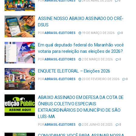
POR
ABRASIL-ELEITORES
24 DE ABRIL DE 2026
0
ASSINE NOSSO ABAIXO ASSINADO DO CRÉ-
DSUS
POR
ABRASIL-ELEITORES
19 DE MARÇO DE 2026
0
Em qual deputado federal do Maranhão você
votaria para reeleição nas eleições de 2026?
POR
ABRASIL-ELEITORES
2 DE MARÇO DE 2026
0
ENQUETE ELEITORAL – Eleições 2026
POR
ABRASIL-ELEITORES
23 DE FEVEREIRO DE 2026
0
ABAIXO ASSINADO EM DEFESA DA COTA DE
ÔNIBUS COLETIVO ESPECIAIS
EXTRAORDINÁRIOS DO MUNICÍPIO DE SÃO
LUÍS-MA
POR
ABRASIL-ELEITORES
2 DE JUNHO DE 2025
0
CONVIDAMOS VOCÊ PARA ASSINAR NOSSA